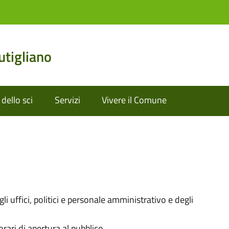
tigliano
dello sci
Servizi
Vivere il Comune
i uffici, politici e personale amministrativo e degli
orari di apertura al pubblico.