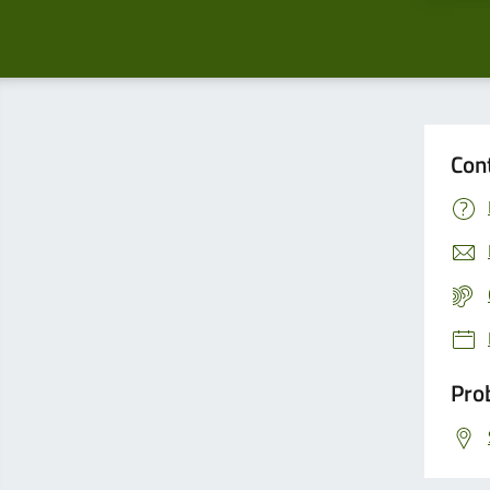
Con
Prob