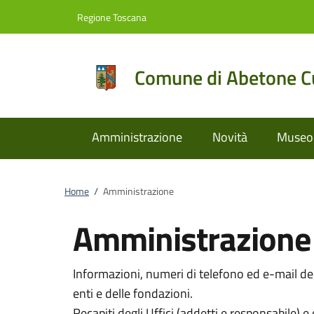
Vai al contenuto
accedi al menu
footer.enter
Regione Toscana
Comune di Abetone Cu
Amministrazione
Novità
Museo 
Home
/
Amministrazione
Amministrazione
Informazioni, numeri di telefono ed e-mail degl
enti e delle fondazioni.
Recapiti degli Uffici (addetti e responsabile) e 