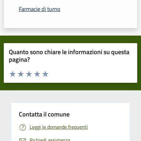
Farmacie di turno
Quanto sono chiare le informazioni su questa
pagina?
Valuta da 1 a 5 stelle la pagina
Domanda
Valuta 1 stelle su 5
Valuta 2 stelle su 5
Valuta 3 stelle su 5
Valuta 4 stelle su 5
Valuta 5 stelle su 5
Contatta il comune
Leggi le domande frequenti
Richiedi assistenza