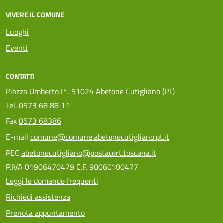
VIVERE IL COMUNE
Luoghi
Eventi
CONTATTI
Piazza Umberto I°, 51024 Abetone Cutigliano (PT)
Tel.
0573 68 88 11
Fax
0573 68386
E-mail
comune@comune.abetonecutigliano.pt.it
PEC
abetonecutigliano@postacert.toscana.it
P.IVA 01906470479 C.F. 90060100477
Leggi le domande frequenti
Richiedi assistenza
Prenota appuntamento